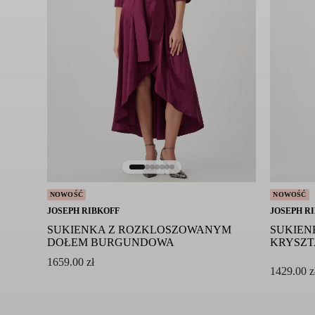
Nie czyścić chemicznie
NOWOŚĆ
NOWOŚĆ
JOSEPH RIBKOFF
JOSEPH R
SUKIENKA Z ROZKLOSZOWANYM
SUKIEN
DOŁEM BURGUNDOWA
KRYSZ
1659.00
zł
1429.00
z