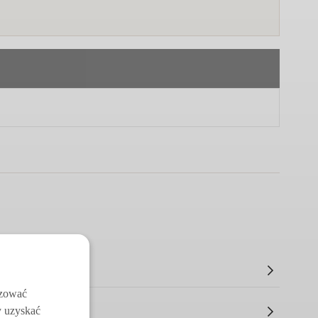
izować
y uzyskać