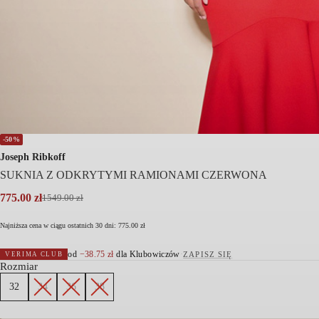
-50%
Joseph Ribkoff
SUKNIA Z ODKRYTYMI RAMIONAMI CZERWONA
775.00
zł
1549.00
zł
Pierwotna
Aktualna
cena
cena
Najniższa cena w ciągu ostatnich 30 dni:
775.00
zł
wynosiła:
wynosi:
1549.00 zł.
775.00 zł.
od
−
38.75
zł
dla Klubowiczów
·
ZAPISZ SIĘ
VERIMA CLUB
Rozmiar
32
34
36
38