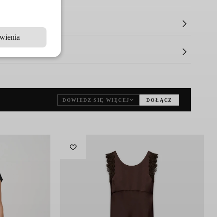
wym fasonie,
wysmuklającym sylwetkę
i dodającym
całości. Piękna, krępa scuba układa się na ciele w
wienia
skonałość dopasowań
przedstawia głębokie
zrozumienie
ne tak, abyś czuła się
promieniująco w każdym wieku i
DOWIEDZ SIĘ WIĘCEJ
DOŁĄCZ