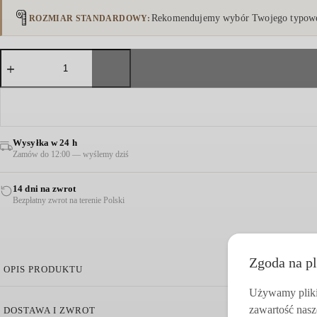
Rekomendujemy wybór Twojego typowe
ROZMIAR STANDARDOWY
ilość
SUKNIA
Z
ODKRYTYMI
RAMIONAMI
CZERWONA
Wysyłka w 24 h
Zamów do 12:00 — wyślemy dziś
14 dni na zwrot
Bezpłatny zwrot na terenie Polski
Zgoda na pl
OPIS PRODUKTU
Używamy pliki 
Suknia z Odkrytymi Ramionami Czerwona
zawartość nasz
DOSTAWA I ZWROT