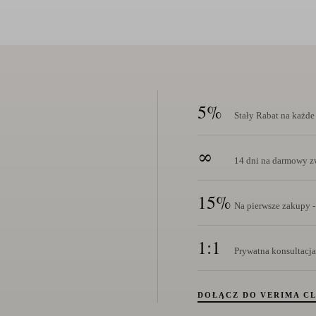
5%
Stały Rabat na każd
∞
14 dni na darmowy zw
15%
Na pierwsze zakupy -
1:1
Prywatna konsultacja
DOŁĄCZ DO VERIMA C