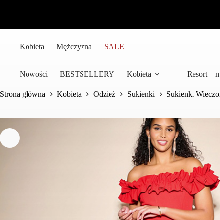
Przejdź
do
treści
Kobieta
Mężczyzna
SALE
Nowości
BESTSELLERY
Kobieta
Resort – 
Strona główna
Kobieta
Odzież
Sukienki
Sukienki Wiecz