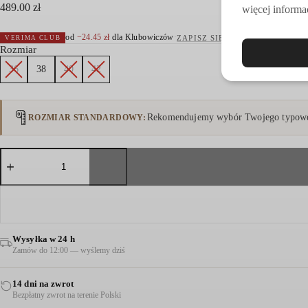
489.00
zł
więcej informac
od
−
24.45
zł
dla Klubowiczów
·
ZAPISZ SIĘ
VERIMA CLUB
Rozmiar
36
38
40
42
Rekomendujemy wybór Twojego typowe
ROZMIAR STANDARDOWY
ilość
TOP
Z
DEKOLTEM
W
V
BIAŁY
Wysyłka w 24 h
Zamów do 12:00 — wyślemy dziś
14 dni na zwrot
Bezpłatny zwrot na terenie Polski