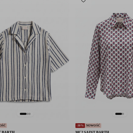
OŚĆ
-30%
NOWOŚĆ
T BARTH
MC2 SAINT BARTH