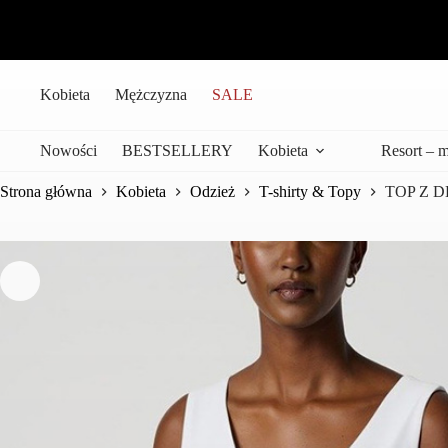
Przejdź
do
treści
Kobieta
Mężczyzna
SALE
Nowości
BESTSELLERY
Kobieta
Resort – 
Strona główna
Kobieta
Odzież
T-shirty & Topy
TOP Z 