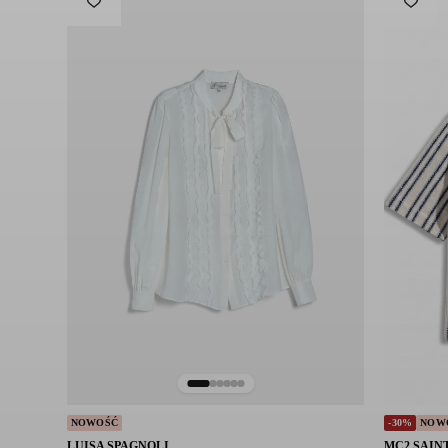
Pranie ręczne
Nie wybielać
Nie suszyć w suszarce bębnowej
Prasować w niskiej temperaturze
Nie czyścić chemicznie
Symbol modelu: 201546NOS-1761
NOWOŚĆ
-30%
NOW
LUISA SPAGNOLI
MC2 SAIN