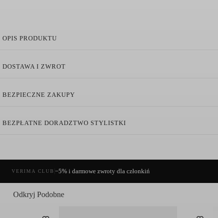
OPIS PRODUKTU
Top z Dekoltem w V Biały
DOSTAWA I ZWROT
Wyjątkowy
top
autorstwa renomowanej marki
Joseph Ribkoff.
Mod
projekt,
który jest niezwykle
wszechstronny
i będzie stanowić bazę
BEZPIECZNE ZAKUPY
Każdy element garderoby
Joseph Ribkoff
jest ucieleśnieniem dzie
połączeniem
stylu
oraz
komfortu
, taka mieszanka gwarantuje
pewn
BEZPŁATNE DORADZTWO STYLISTKI
Dopasowany fason
Dekolt w V
Konstrukcja bez rękawów
Pochlebny, miękko otulający ciało materiał z dodatkiem elas
(+48) 515 471 001
−5% i darmowe zwroty dla członkiń
VERIMA CLUB
Skład:
96% Polyester, 4% Spandex
kontakt@verimamoda.pl
Odkryj Podobne
Pielęgnacja: