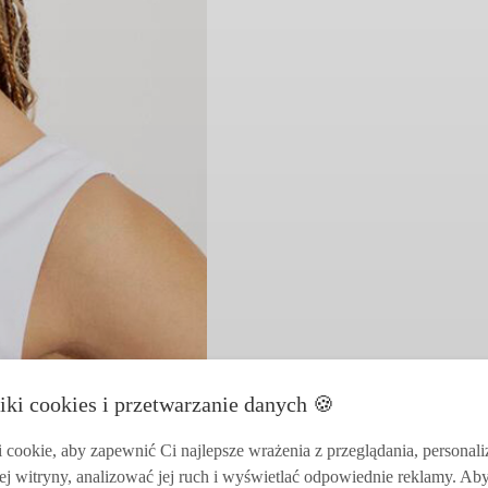
iki cookies i przetwarzanie danych 🍪
cookie, aby zapewnić Ci najlepsze wrażenia z przeglądania, personal
ej witryny, analizować jej ruch i wyświetlać odpowiednie reklamy. Ab