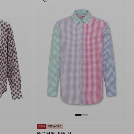
-30%
NOWOŚĆ
MC2 SAINT BARTH