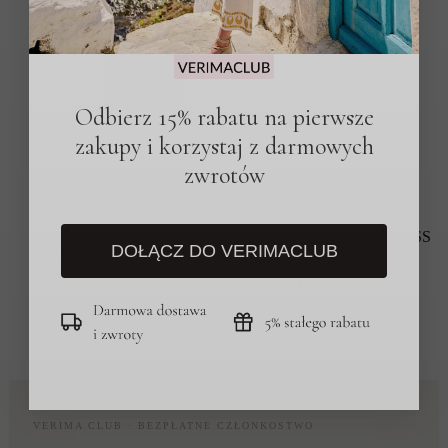
Odbierz 15% rabatu na pierwsze
zakupy i korzystaj z darmowych
zwrotów
NOWOŚĆ
NOWOŚĆ
MARC CAIN
MC2 SAINT BARTH
T-SHIRT Z KWIATOWĄ
T-SHIRT EMILIE STRASS
DOŁĄCZ DO VERIMACLUB
APLIKACJĄ
BIAŁY
GRANATOWY
569.00
zł
649.00
zł
VERIMA CLUB · BEZPŁATNE CZŁONKOSTWO