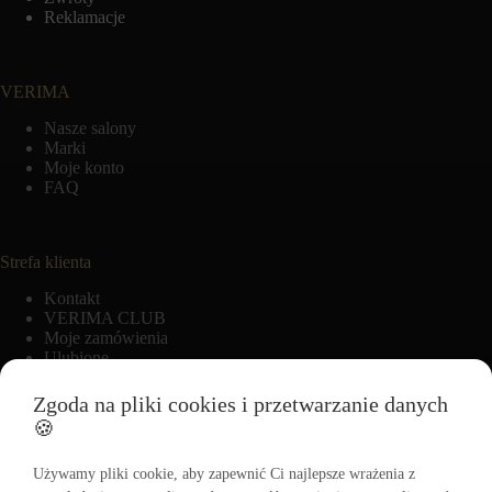
Reklamacje
VERIMA
Nasze salony
Marki
Moje konto
FAQ
Strefa klienta
Kontakt
VERIMA CLUB
Moje zamówienia
Ulubione
Zgoda na pliki cookies i przetwarzanie danych
🍪
Informacje
Regulamin
Używamy pliki cookie, aby zapewnić Ci najlepsze wrażenia z
Polityka zwrotów