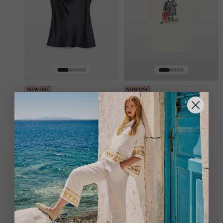
NOWOŚĆ
NOWOŚĆ
LUISA SPAGNOLI
MARC CAIN
TOP JEDWABNY LEZIONI
T-SHIRT Z PRINTEM
CZARNY
ARTYSTYCZNYM
ZŁAMANA BIEL
1089.00
zł
559.00
zł