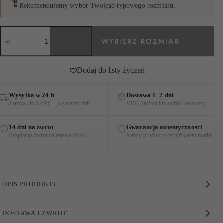
Rekomendujemy wybór Twojego typowego rozmiaru.
ilość
TOP
Z
DZIANINY
WISKOZOWEJ
Dodaj do listy życzeń
KNIT
CZARNY
Wysyłka w 24 h
Dostawa 1–2 dni
Zamów do 12:00 — wyślemy dziś
DPD, InPost lub odbiór osobisty
14 dni na zwrot
Gwarancja autentyczności
Bezpłatny zwrot na terenie Polski
Każdy produkt z certyfikatem marki
OPIS PRODUKTU
Top z Dzianiny Wiskozowej Knit Czarny
DOSTAWA I ZWROT