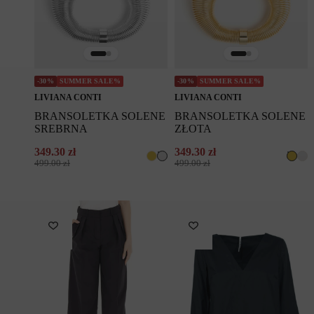
-30%
SUMMER SALE%
-30%
SUMMER SALE%
LIVIANA CONTI
LIVIANA CONTI
BRANSOLETKA SOLENE
BRANSOLETKA SOLENE
SREBRNA
ZŁOTA
349.30
zł
349.30
zł
Pierwotna
Aktualna
Pierwotna
Aktualna
499.00
zł
499.00
zł
cena
cena
cena
cena
wynosiła:
wynosi:
wynosiła:
wynosi:
499.00 zł.
349.30 zł.
499.00 zł.
349.30 zł.