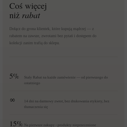
Coś więcej
niż
rabat
Dołącz do grona klientek, które kupują mądrzej — z
rabatem na zawsze, zwrotami bez pytań i dostępem do
kolekcji zanim trafią do sklepu.
5%
Stały Rabat na każde zamówienie — od pierwszego do
ostatniego
∞
14 dni na darmowy zwrot, bez drukowania etykiety, bez
tłumaczenia się
15%
Na pierwsze zakupy - produkty nieprzecenione