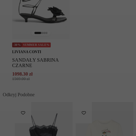
-30%
SUMMER SALE%
LIVIANA CONTI
SANDAŁY SABRINA
CZARNE
1098.30
zł
Pierwotna
Aktualna
1569.00
zł
cena
cena
wynosiła:
wynosi:
Odkryj Podobne
1569.00 zł.
1098.30 zł.