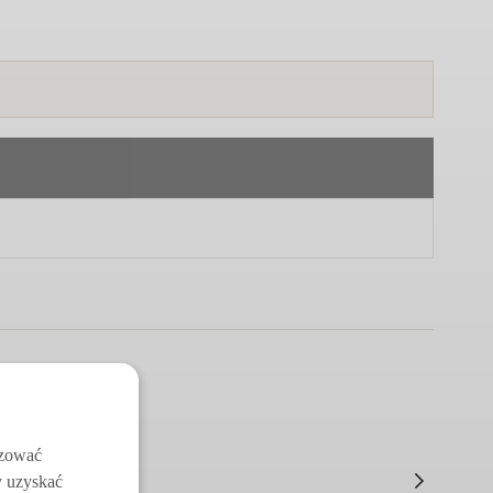
izować
y uzyskać