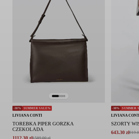
Nie prasować
Nie czyścić chemicznie
Symbol modelu: F6SA24/X50 1
-30%
SUMMER SALE%
-30%
SUMMER 
LIVIANA CONTI
LIVIANA CONT
TOREBKA PIPER GORZKA
SZORTY WI
CZEKOLADA
643.30
zł
919.
Pierwotna
Aktualna
1112.30
zł
1589.00
zł