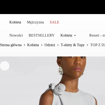
Przejdź
do
treści
Kobieta
Mężczyzna
SALE
Nowości
BESTSELLERY
Kobieta
Resort – 
Strona główna
Kobieta
Odzież
T-shirty & Topy
TOP Z 