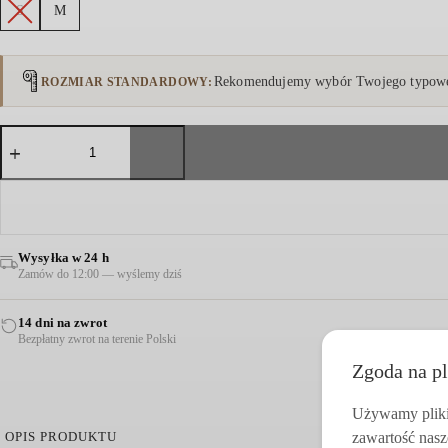
S
M
Rekomendujemy wybór Twojego typowe
ROZMIAR STANDARDOWY
ilość
TOP
Z
DZIANINY
WISKOZOWEJ
KNIT
SZARY
Wysyłka w 24 h
Zamów do 12:00 — wyślemy dziś
14 dni na zwrot
Bezpłatny zwrot na terenie Polski
Zgoda na pl
Używamy pliki 
zawartość nasz
OPIS PRODUKTU