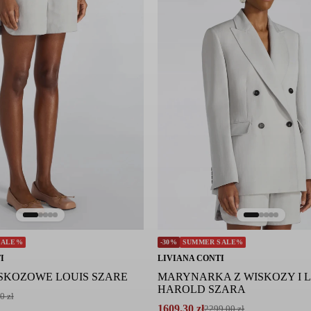
SALE%
-30%
SUMMER SALE%
I
LIVIANA CONTI
SKOZOWE LOUIS SZARE
MARYNARKA Z WISKOZY I 
HAROLD SZARA
00
zł
1609.30
zł
2299.00
zł