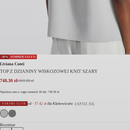
-30%
SUMMER SALE%
Liviana Conti
TOP Z DZIANINY WISKOZOWEJ KNIT SZARY
748.30
zł
1069.00
zł
Pierwotna
Aktualna
cena
cena
Najniższa cena w ciągu ostatnich 30 dni:
748.30
zł
wynosiła:
wynosi:
1069.00 zł.
748.30 zł.
od
−
37.42
zł
dla Klubowiczów
·
ZAPISZ SIĘ
VERIMA CLUB
Rozmiar